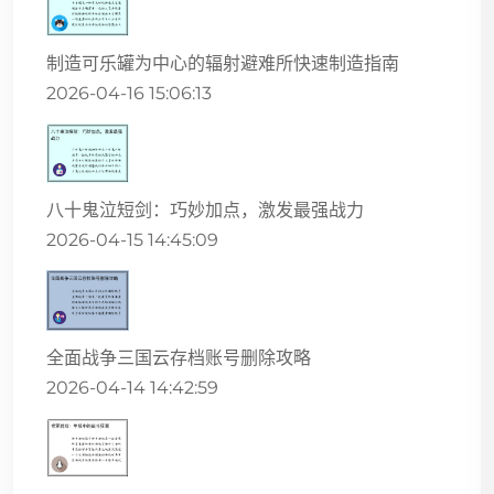
制造可乐罐为中心的辐射避难所快速制造指南
2026-04-16 15:06:13
八十鬼泣短剑：巧妙加点，激发最强战力
2026-04-15 14:45:09
全面战争三国云存档账号删除攻略
2026-04-14 14:42:59