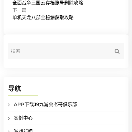
全面战争三国云存档账号删除攻略
下一篇
单机天龙八部全秘籍获取攻略
导航
APP下载J9九游会老哥俱乐部
案例中心
游戏新闻