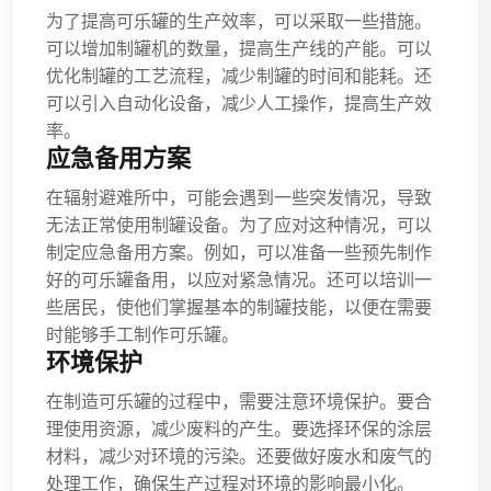
为了提高可乐罐的生产效率，可以采取一些措施。
可以增加制罐机的数量，提高生产线的产能。可以
优化制罐的工艺流程，减少制罐的时间和能耗。还
可以引入自动化设备，减少人工操作，提高生产效
率。
应急备用方案
在辐射避难所中，可能会遇到一些突发情况，导致
无法正常使用制罐设备。为了应对这种情况，可以
制定应急备用方案。例如，可以准备一些预先制作
好的可乐罐备用，以应对紧急情况。还可以培训一
些居民，使他们掌握基本的制罐技能，以便在需要
时能够手工制作可乐罐。
环境保护
在制造可乐罐的过程中，需要注意环境保护。要合
理使用资源，减少废料的产生。要选择环保的涂层
材料，减少对环境的污染。还要做好废水和废气的
处理工作，确保生产过程对环境的影响最小化。